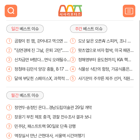
검
색
주
요
서
일간
베스트 이슈
주간
베스트 이슈
비
스
곰팡이 핀 잼, 걷어내고 먹으면 암
도넛 닮은 오픈AI 스피커, 조니 아
1
1
메
부른다
이브 작품
뉴
"김연경에 진 그날, 은퇴 고민"…귀
왓츠앱으로 비자 협박, 미국 패권
2
2
펼
네슈의 진심
주의 논란
신차급만 버텼다…연식 오래될수
정해영부터 윤도현까지, KIA 핵심
3
3
치
록 중고차값 뚝
3인 상무행
기
정청래·김민석 양강 충돌, 8·17 전
식물성 식단의 함정, 가공식품은
4
4
당대회 시계제로
염증 유발
달에 부딪힌 스페이스X, 과학적 통
사기꾼이 주무른 제주 선거, 직원
5
5
찰 얻나?
강제 동원
월간
베스트 이슈
정연두·송정인 온다…경남도립미술관 29일 개막
1
장윤기 부친 체포 충격, 경찰 전수조사 결과 보니
2
민주당, 패스트트랙 90일로 단축 강행
3
역장실서 만난 근현대사, 서울역 시간여행기
4