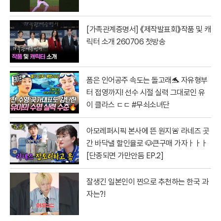
[가족관계증명서] 《제작발표회》작품 및 캐
릭터 소개 260706 첫방송
폼은 인어공주 속도는 돌고래🐬 자유형부
터 접영까지! 선수 시절 실력 그대로인 유
이 클라스 ㄷㄷ #무쇠소녀단
아모레퍼시픽 본사에 뜬 원지🚨 라네즈 곳
간 바닥낼 할인율로 🐶큰구매 가자ㅏㅏㅏ
[단종되면 가만안둠 EP.2]
잘생긴 일본인이 찐으로 추천하는 한국 과
자는?!