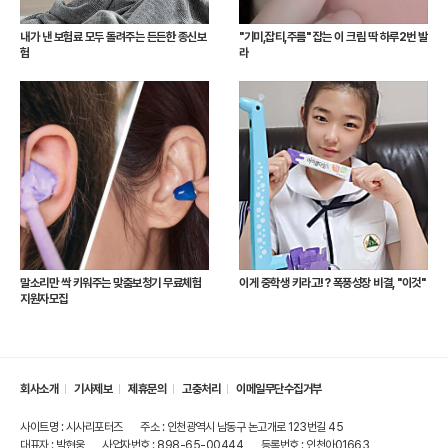
내가 낸 보험료 모두 돌려주는 든든한 종신보
"기미,잡티,주름" 잡는 이 크림 딱 하루2번 발
험
라
말소리만 싹 키워주는 맞춤보청기 무료체험
이게 중학생 키라고!? 폭풍성장 비결, "이것"
지원자모집
회사소개
기사제보
제휴문의
고충처리
이메일무단수집거부
사이트명 : 시사리포터즈
주소 : 인천광역시 남동구 논고개로 123번길 45
대표자 : 박현웅
사업자번호 : 898-65-00444
등록번호 : 인천아01663