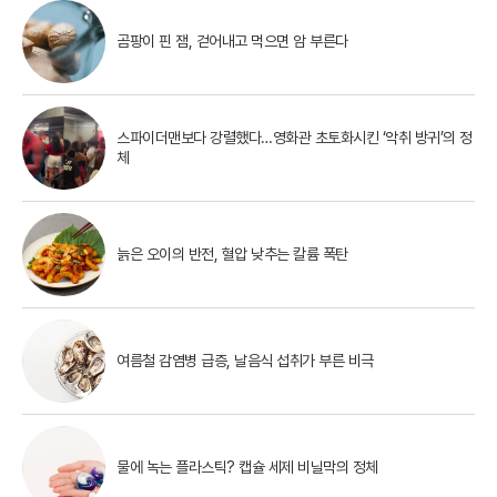
곰팡이 핀 잼, 걷어내고 먹으면 암 부른다
스파이더맨보다 강렬했다…영화관 초토화시킨 ‘악취 방귀’의 정
체
늙은 오이의 반전, 혈압 낮추는 칼륨 폭탄
여름철 감염병 급증, 날음식 섭취가 부른 비극
물에 녹는 플라스틱? 캡슐 세제 비닐막의 정체