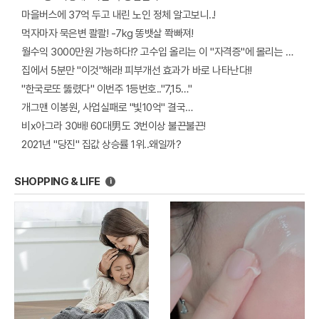
마을버스에 37억 두고 내린 노인 정체 알고보니..!
먹자마자 묵은변 콸콸! -7kg 똥뱃살 쫙빠져!
월수익 3000만원 가능하다!? 고수입 올리는 이 "자격증"에 몰리는 이유 알고보니…
집에서 5분만 "이것"해라! 피부개선 효과가 바로 나타난다!!
"한국로또 뚫렸다" 이번주 1등번호.."7,15…"
개그맨 이봉원, 사업실패로 "빛10억" 결국…
비x아그라 30배! 60대男도 3번이상 불끈불끈!
2021년 "당진" 집값 상승률 1위..왜일까?
SHOPPING & LIFE
i