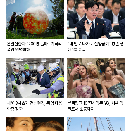
대선 경선과 지방선거 당시 특정 후보들을 위해 조직적인 지원 활동을 펼
친 것으로 드러났다. 이 씨는 자신이 운영하는 시행사 직원들의 명의를 도
용하거나 압박하는 방식으로 수백 장의 입당원서를 확보해 문대림 의원과
오영훈 전 지사 측에 전달했다는 의혹을 받는다. 당시 직원들은 회사가 정
상적인 업무 공간이 아닌 특정 정당의 선거 캠프처럼 운영되었다고 증언하
며 강압적인 분위기를 폭로했다.특히 오영훈 전 지사 측과의 유착 정황은
구체적인 물증과 함께 제시되고 있다. 지난 지방선거의 마지막 총력 유세
온열질환자 2200명 돌파…기록적
"내 발로 나가도 실업급여" 청년 생
가 이 씨 소유의 모델하우스 부지에서 진행된 점이 핵심 쟁점이다. 해당 부
폭염 인명피해
애 1회 지급
지는 계약상 용도 외 사용이 금지된 곳이었으나, 이 씨가 무상으로 제공했
다는 주장이 제기되면서 정치자금법 위반 가능성이 대두되었다. 이에 대해
오 전 지사 측은 사실무근이라며 반박하고 있으나, 부지 제공의 대가성 여
부를 두고 논란은 수그러들지 않고 있다.현직 국회의원인 문대림 의원 역
시 이 씨와의 친분설로 곤혹스러운 처지에 놓였다. 이 씨가 평소 문 의원과
형님, 동생 하는 사이라고 주변에 과시해 왔다는 증언이 나오면서다. 문 의
원 측은 자발적인 지지자의 활동이었을 뿐 사적인 골프 회동이나 부적절한
청탁은 없었다고 선을 그었다. 하지만 과거 모델하우스 행사 참석 등 이 씨
와의 잦은 접촉이 확인되면서, 지역 유력 정치인으로서 검증되지 않은 인
새울 3·4호기 건설현장, 폭염 대응
블랙핑크 10주년 앞둔 YG, 사옥 앞
물과 밀착 행보를 보였다는 책임론이 거세다.공직 사회의 기강 해이를 보
한층 강화
골프채 소동까지
여주는 유흥주점 접대 의혹은 사태를 더욱 악화시키고 있다. 피해자 대책
위가 공개한 영수증에는 오 전 지사 취임 전후 시기에 비서진들이 수백만
원 상당의 술 접대를 받은 정황이 고스란히 담겼다. 특히 비서관급 인사가