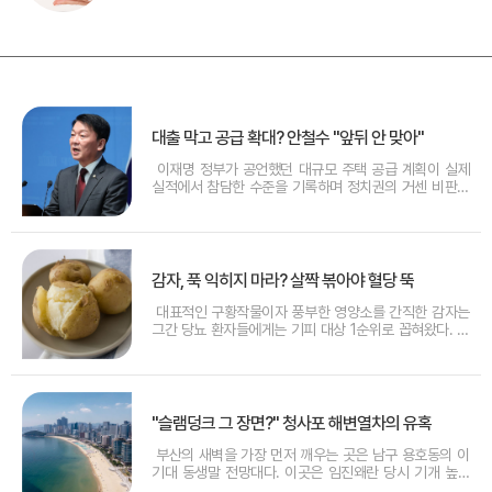
대출 막고 공급 확대? 안철수 "앞뒤 안 맞아"
이재명 정부가 공언했던 대규모 주택 공급 계획이 실제
실적에서 참담한 수준을 기록하며 정치권의 거센 비판에
직면했다. 안철수 국민의힘 의원은 최근 발표된 상반기
주택 통계를 근거로 현 정부의 부동산 정책을 정면으로
겨냥했다. 안 의원은 정부가 당초 약속했던 물량의 채 5
분의 1도 채우지 못한 현 상황을 두고,
감자, 푹 익히지 마라? 살짝 볶아야 혈당 뚝
대표적인 구황작물이자 풍부한 영양소를 간직한 감자는
그간 당뇨 환자들에게는 기피 대상 1순위로 꼽혀왔다. 높
은 전분 함량 탓에 섭취 시 혈당 수치를 급격히 끌어올린
다는 인식이 강했기 때문이다. 하지만 최근 발표된 연구
결과에 따르면 감자의 조리 방식과 식감을 어떻게 조절하
느냐에 따라 혈당에 미치는 영향이 판이하
"슬램덩크 그 장면?" 청사포 해변열차의 유혹
부산의 새벽을 가장 먼저 깨우는 곳은 남구 용호동의 이
기대 동생말 전망대다. 이곳은 임진왜란 당시 기개 높은
두 기녀의 넋이 깃든 역사적 장소이자, 광안대교와 마린