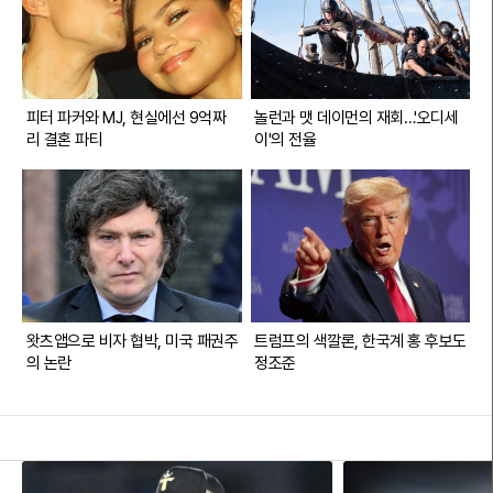
이 씨에게 외자 유치와 관련된 중국계 자본가를 연결해 주는 브로커 역할
을 했다는 의심까지 더해졌다. 이는 단순한 개인적 일탈을 넘어 도정의 핵
심 인력들이 개발업자의 민원 해결사 노릇을 했다는 비판으로 이어진다.이
씨의 화려한 범죄 전력에도 불구하고 그가 도의회 자문위원으로 활동할 수
있었던 배경에 대해서도 의문이 제기된다. 20여 건의 전과를 보유한 인물
이 집행유예 기간에 공적 기구에서 활동한 것은 지역 정당과 의회의 검증
피터 파커와 MJ, 현실에선 9억짜
놀런과 맷 데이먼의 재회…'오디세
시스템이 완전히 마비되었음을 방증한다. 현재 위성곤 도지사가 청렴감찰
리 결혼 파티
이'의 전율
단을 통한 자체 조사 가능성을 언급한 가운데, 경찰은 이 씨의 횡령 자금이
정치권으로 흘러 들어갔을 가능성을 염두에 두고 자금 흐름을 정밀 추적하
고 있다.
왓츠앱으로 비자 협박, 미국 패권주
트럼프의 색깔론, 한국계 홍 후보도
의 논란
정조준