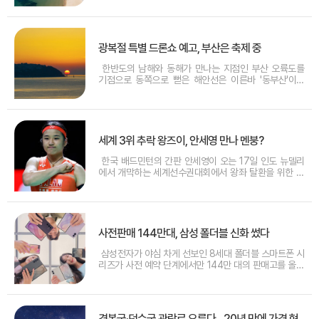
시티의 화려한 스카이라인을 한눈에 담을 수 있는 조망
명소로 꼽힌다. 특히 최근 개장한 해월 전망대를 배경으
로 떠오르는 일출은 부산을 찾은 여행객들에
광복절 특별 드론쇼 예고, 부산은 축제 중
한반도의 남해와 동해가 만나는 지점인 부산 오륙도를
기점으로 동쪽으로 뻗은 해안선은 이른바 '동부산'이라
불리는 황금 관광 벨트를 형성한다. 이곳에는 한국을 대
표하는 두 해수욕장인 해운대와 광안리가 나란히 자리하
며 여름 피서객들을 불러 모으고 있다. 전통적인 강자인
해운대가 여전히 높은 인지도를 자랑하지만, 최
세계 3위 추락 왕즈이, 안세영 만나 멘붕?
한국 배드민턴의 간판 안세영이 오는 17일 인도 뉴델리
에서 개막하는 세계선수권대회에서 왕좌 탈환을 위한 여
정에 나선다. 이번 대회에서 가장 눈에 띄는 변화는 안세
영의 오랜 숙적인 중국의 왕즈이와 결승이 아닌 준결승에
서 마주칠 가능성이 커졌다는 점이다. 그동안 두 선수는
주요 대회마다 결승전의 단골 손님으로 활약
사전판매 144만대, 삼성 폴더블 신화 썼다
삼성전자가 야심 차게 선보인 8세대 폴더블 스마트폰 시
리즈가 사전 예약 단계에서만 144만 대의 판매고를 올리
며 흥행 돌풍을 일으키고 있다. 이는 기존 갤럭시 스마트
폰이 세운 사전 판매 기록을 모두 갈아치운 수치로, 폴더
블 기기가 시장의 주류로 완전히 안착했음을 입증했다.
특히 이번 흥행의 중심에는 새롭게 라인
경복궁·덕수궁 관람료 오른다…20년 만에 가격 현