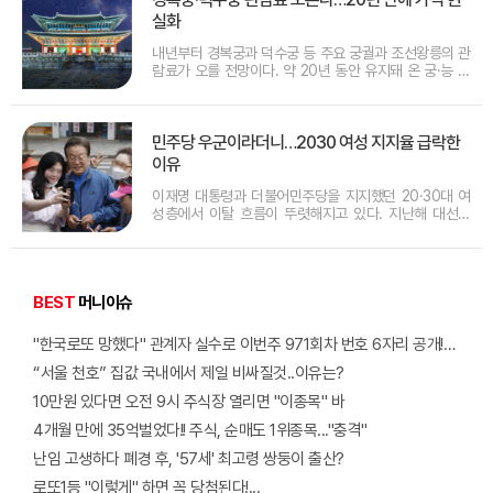
실화
내년부터 경복궁과 덕수궁 등 주요 궁궐과 조선왕릉의 관
람료가 오를 전망이다. 약 20년 동안 유지돼 온 궁·능 관
람료 체계를 현실에 맞게 조정하겠다는 취지다.국가유산
청은 5일 청와대 영빈관에서 열린 하반기 주요 업무 보고
에서 새로운 궁·능 관람료 기준을 오는 11월 발표하고, 내
년 1월 1일부터 적용할 계획이라고 밝혔다.
민주당 우군이라더니…2030 여성 지지율 급락한
이유
이재명 대통령과 더불어민주당을 지지했던 20·30대 여
성층에서 이탈 흐름이 뚜렷해지고 있다. 지난해 대선과
탄핵 정국에서 여권의 핵심 지지층으로 여겨졌던 젊은 여
성들이 부동산, 주식시장, 여성 정책 등에 실망감을 드러
내면서 지지율 하락의 주요 변수로 떠오르고 있다.젊은
여성층의 불만은 주거 문제에서 먼저 나타난다. 결혼과
BEST
머니이슈
"한국로또 망했다" 관계자 실수로 이번주 971회차 번호 6자리 공개!? 꼭 확인해라!
“서울 천호” 집값 국내에서 제일 비싸질것..이유는?
10만원 있다면 오전 9시 주식장 열리면 "이종목" 바
4개월 만에 35억벌었다!! 주식, 순매도 1위종목..."충격"
난임 고생하다 폐경 후, '57세' 최고령 쌍둥이 출산?
로또1등 "이렇게" 하면 꼭 당첨된다!...