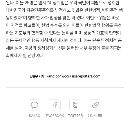
된다. 이들 25명은 앞서 "비상계엄은 우리 국민이 피땀으로 성취한
대한민국의 자유민주주의를 부정하고 짓밟은 반헌법적, 반민주적 행
동이었다"며 명확한 사과 입장을 밝힌 바 있다. 이언주 위원은 바로
이 지점을 파고들어, 헌법 수호를 외친 이들이 반헌법적 행위를 옹호
하는 지도부와 함께할 수 없다는 논리를 펴며 장동혁 대표의 탄핵이
라는 구체적인 행동 지침까지 제시한 것이다. 이는 단순한 정치적 공
세를 넘어, 야당의 정체성과 노선을 둘러싼 내부 투쟁에 불을 지피는
촉매제가 될 전망이다.
강준우 기자
kangjoonwoo@sisareporters.com
KAKAO
FACEBOOK
TWITTER
LINK URL