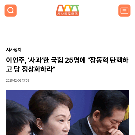
검
색
주
요
서
비
스
메
뉴
시사정치
펼
이언주, '사과'한 국힘 25명에 "장동혁 탄핵하
치
기
고 당 정상화하라"
2025-12-05 13:03