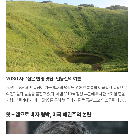
2030 사로잡은 반영 맛집, 민둥산의 여름
강원도 정선의 민둥산이 가을 억새의 명성을 넘어 한여름의 이국적인 풍광으로
여행객들의 발길을 붙잡고 있다. 해발 1,119m 정상 부근에 위치한 석회암 함몰
지형인 '돌리네'가 최근 SNS를 통해 '한국의 리틀 백록담'으로 입소문을 타면서
부터다. 석회암 지대의 갈라진 틈으로 빗물이 스며들어 형성된 이 물웅덩이는
왓츠앱으로 비자 협박, 미국 패권주의 논란