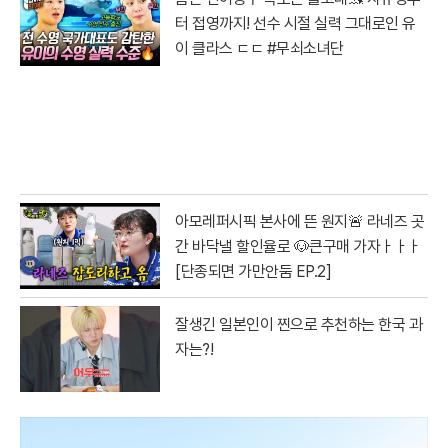
터 접영까지! 선수 시절 실력 그대로인 유
이 클라스 ㄷㄷ #무쇠소녀단
아모레퍼시픽 본사에 뜬 원지🚨 라네즈 곳
간 바닥낼 할인율로 🐶큰구매 가자ㅏㅏㅏ
[단종되면 가만안둠 EP.2]
잘생긴 일본인이 찐으로 추천하는 한국 과
자는?!