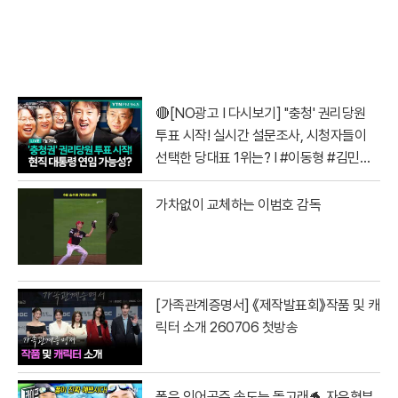
🔴[NO광고 I 다시보기] ''충청' 권리당원
투표 시작! 실시간 설문조사, 시청자들이
선택한 당대표 1위는? I #이동형 #김민석
#정청래 #전당대회
가차없이 교체하는 이범호 감독
[가족관계증명서] 《제작발표회》작품 및 캐
릭터 소개 260706 첫방송
폼은 인어공주 속도는 돌고래🐬 자유형부