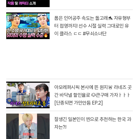
폼은 인어공주 속도는 돌고래🐬 자유형부
터 접영까지! 선수 시절 실력 그대로인 유
이 클라스 ㄷㄷ #무쇠소녀단
아모레퍼시픽 본사에 뜬 원지🚨 라네즈 곳
간 바닥낼 할인율로 🐶큰구매 가자ㅏㅏㅏ
[단종되면 가만안둠 EP.2]
잘생긴 일본인이 찐으로 추천하는 한국 과
자는?!