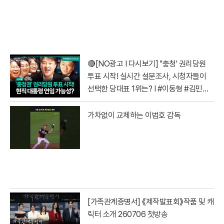
🔴[NO광고 I 다시보기] ''충청' 권리당원
투표 시작! 실시간 설문조사, 시청자들이
선택한 당대표 1위는? I #이동형 #김민석
#정청래 #전당대회
가차없이 교체하는 이범호 감독
[가족관계증명서] 《제작발표회》작품 및 캐
릭터 소개 260706 첫방송