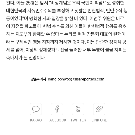
된다. 이들 25명은 앞서 "비상계엄은 우리 국민이 피땀으로 성취한
대한민국의 자유민주주의를 부정하고 짓밟은 반헌법적, 반민주적 행
동이었다"며 명확한 사과 입장을 밝힌 바 있다. 이언주 위원은 바로
이 지점을 파고들어, 헌법 수호를 외친 이들이 반헌법적 행위를 옹호
하는 지도부와 함께할 수 없다는 논리를 펴며 장동혁 대표의 탄핵이
라는 구체적인 행동 지침까지 제시한 것이다. 이는 단순한 정치적 공
세를 넘어, 야당의 정체성과 노선을 둘러싼 내부 투쟁에 불을 지피는
촉매제가 될 전망이다.
강준우 기자
kangjoonwoo@sisareporters.com
KAKAO
FACEBOOK
TWITTER
LINK URL