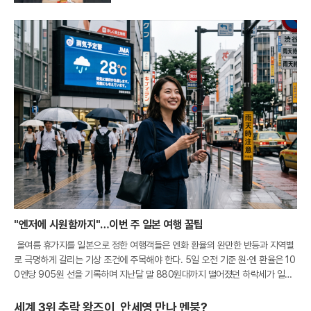
"엔저에 시원함까지"…이번 주 일본 여행 꿀팁
올여름 휴가지를 일본으로 정한 여행객들은 엔화 환율의 완만한 반등과 지역별
로 극명하게 갈리는 기상 조건에 주목해야 한다. 5일 오전 기준 원·엔 환율은 10
0엔당 905원 선을 기록하며 지난달 말 880원대까지 떨어졌던 하락세가 일단
멈춘 모양새다. 비록 환전 비용이 소폭 상승했으나 여전히 900원대 초반의 매
세계 3위 추락 왕즈이, 안세영 만나 멘붕?