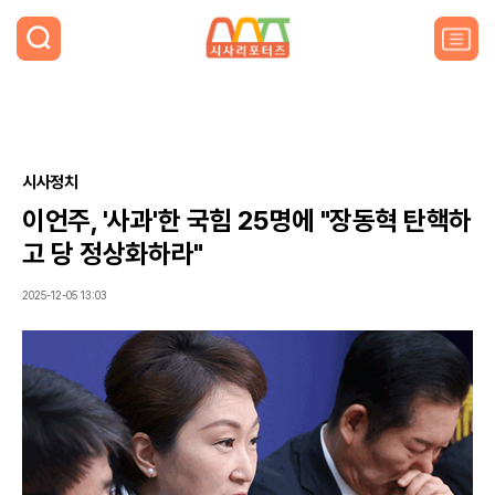
검
색
주
요
서
비
스
메
뉴
시사정치
펼
이언주, '사과'한 국힘 25명에 "장동혁 탄핵하
치
기
고 당 정상화하라"
2025-12-05 13:03