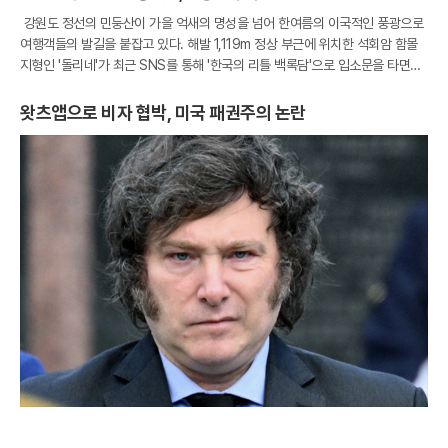
강원도 정선의 민둥산이 가을 억새의 명성을 넘어 한여름의 이국적인 풍광으로
여행객들의 발길을 붙잡고 있다. 해발 1,119m 정상 부근에 위치한 석회암 함몰
지형인 '돌리네'가 최근 SNS를 통해 '한국의 리틀 백록담'으로 입소문을 타면서
부터다. 석회암 지대의 갈라진 틈으로 빗물이 스며들어 형성된 이 물웅덩이는
왓츠앱으로 비자 협박, 미국 패권주의 논란