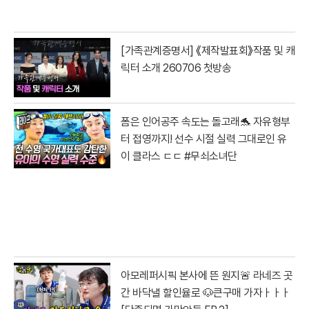
[가족관계증명서] 《제작발표회》작품 및 캐
릭터 소개 260706 첫방송
폼은 인어공주 속도는 돌고래🐬 자유형부
터 접영까지! 선수 시절 실력 그대로인 유
이 클라스 ㄷㄷ #무쇠소녀단
아모레퍼시픽 본사에 뜬 원지🚨 라네즈 곳
간 바닥낼 할인율로 🐶큰구매 가자ㅏㅏㅏ