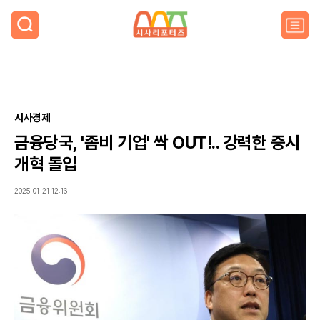
검
색
주
요
서
비
스
메
뉴
시사경제
펼
금융당국, '좀비 기업' 싹 OUT!.. 강력한 증시
치
기
개혁 돌입
2025-01-21 12:16