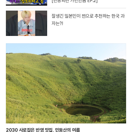
[단종되면 가만안둠 EP.2]
잘생긴 일본인이 찐으로 추천하는 한국 과
자는?!
2030 사로잡은 반영 맛집, 민둥산의 여름