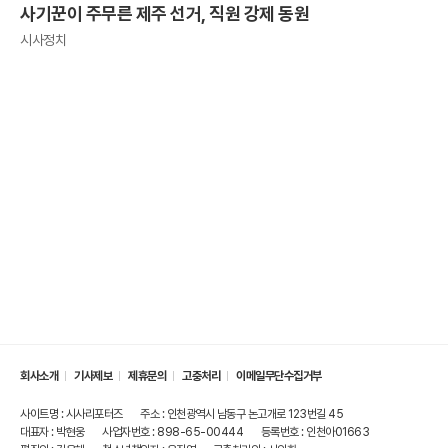
사기꾼이 주무른 제주 선거, 직원 강제 동원
시사정치
회사소개
기사제보
제휴문의
고충처리
이메일무단수집거부
사이트명 : 시사리포터즈
주소 : 인천광역시 남동구 논고개로 123번길 45
대표자 : 박현웅
사업자번호 : 898-65-00444
등록번호 : 인천아01663