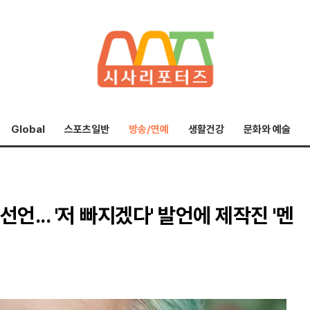
Global
스포츠일반
방송/연예
생활건강
문화와 예술
선언... '저 빠지겠다' 발언에 제작진 '멘