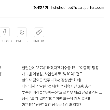
허시후 기자
huhuhoohoo@sisareporters.com
ACEBOOK
TWITTER
LINK URL
첨 혜택 난리나!!
한달만에 "37억" 터졌다?! 매수율 1위..."이종목" 당장사라!
"
개그맨 이봉원, 사업실패로 "빛10억" 결국…
한의사 김오곤 "2주 -17kg 감량법" 화제!
까 꼭 오늘 확인하세요.
대만에서 개발한 "정력캔디" 지속시간 3일! 충격!
부족한 머리숱,"두피문신"으로 채우세요! 글로웰의원 의)968
 간단치료법 나왔다!
남性 "크기, 길이" 10분이면 모든게 커져..화제!
2021년 "당진" 집값 상승률 1위..왜일까?