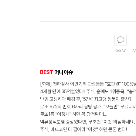
KAKAO
F
BEST
머니이슈
[화제] 천하장사 이만기의 관절튼튼 "호관원" 100%당
4개월 만에 35억벌었다!! 주식, 순매도 1위종목..."충격
난임 고생하다 폐경 후, '57세' 최고령 쌍둥이 출산?
로또 972회 번호 6자리 몽땅 공개, "오늘만" 무료니
로또1등 "이렇게" 하면 꼭 당첨된다!...
역류성식도염 증상있다면, 무조건 "이것"의심하세요.
주식, 비트코인 다 팔아라 "이것" 하면 큰돈 번다!