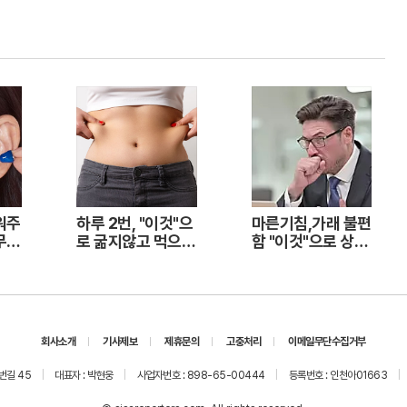
워주
하루 2번, "이것"으
마른기침,가래 불편
무료
로 굶지않고 먹으면
함 "이것"으로 상쾌
집
서 빼자!
해져!
회사소개
기사제보
제휴문의
고충처리
이메일무단수집거부
번길 45
대표자 : 박현웅
사업자번호 : 898-65-00444
등록번호 : 인천아01663