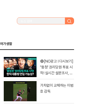
검
색
여가생활
🔴[NO광고 I 다시보기]
''충청' 권리당원 투표 시
작! 실시간 설문조사, 시
청자들이 선택한 당대표
1위는? I #이동형 #김민
가차없이 교체하는 이범
석 #정청래 #전당대회
호 감독