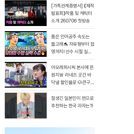
[가족관계증명서] 《제작
발표회》작품 및 캐릭터
소개 260706 첫방송
폼은 인어공주 속도는
돌고래🐬 자유형부터 접
영까지! 선수 시절 실력
그대로인 유이 클라스
ㄷㄷ #무쇠소녀단
아모레퍼시픽 본사에 뜬
원지🚨 라네즈 곳간 바
닥낼 할인율로 🐶큰구매
가자ㅏㅏㅏ [단종되면
가만안둠 EP.2]
잘생긴 일본인이 찐으로
추천하는 한국 과자는?!