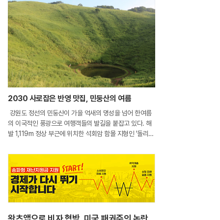
2030 사로잡은 반영 맛집, 민둥산의 여름
강원도 정선의 민둥산이 가을 억새의 명성을 넘어 한여름
의 이국적인 풍광으로 여행객들의 발길을 붙잡고 있다. 해
발 1,119m 정상 부근에 위치한 석회암 함몰 지형인 '돌리
네'가 최근 SNS를 통해 '한국의 리틀 백록담'으로 입소문을
타면서부터다. 석회암 지대의 갈라진 틈으로 빗물이 스며
들어 형성된 이 물웅덩이는
왓츠앱으로 비자 협박, 미국 패권주의 논란