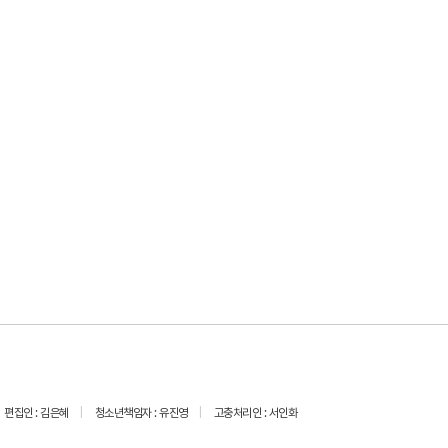
편집인 : 김은혜
청소년책임자 : 유진영
고충처리인 : 서인화