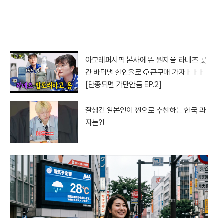
아모레퍼시픽 본사에 뜬 원지🚨 라네즈 곳
간 바닥낼 할인율로 🐶큰구매 가자ㅏㅏㅏ
[단종되면 가만안둠 EP.2]
잘생긴 일본인이 찐으로 추천하는 한국 과
자는?!