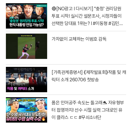
🔴[NO광고 I 다시보기] ''충청' 권리당원
투표 시작! 실시간 설문조사, 시청자들이
선택한 당대표 1위는? I #이동형 #김민석
#정청래 #전당대회
가차없이 교체하는 이범호 감독
[가족관계증명서] 《제작발표회》작품 및 캐
릭터 소개 260706 첫방송
폼은 인어공주 속도는 돌고래🐬 자유형부
터 접영까지! 선수 시절 실력 그대로인 유
이 클라스 ㄷㄷ #무쇠소녀단