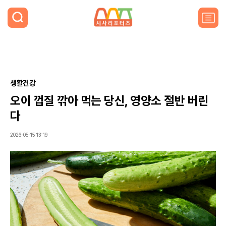
검
색
주
요
서
비
스
메
뉴
생활건강
펼
오이 껍질 깎아 먹는 당신, 영양소 절반 버린
치
기
다
2026-05-15 13:19