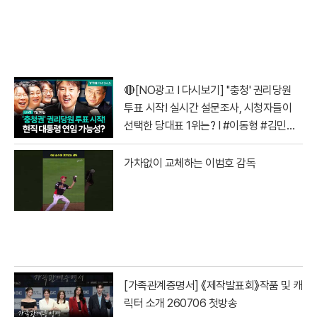
🔴[NO광고 I 다시보기] ''충청' 권리당원
투표 시작! 실시간 설문조사, 시청자들이
선택한 당대표 1위는? I #이동형 #김민석
#정청래 #전당대회
가차없이 교체하는 이범호 감독
[가족관계증명서] 《제작발표회》작품 및 캐
릭터 소개 260706 첫방송