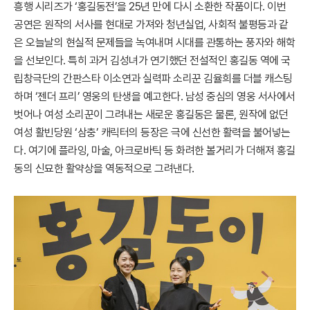
흥행 시리즈가 ‘홍길동전’을 25년 만에 다시 소환한 작품이다. 이번
공연은 원작의 서사를 현대로 가져와 청년실업, 사회적 불평등과 같
은 오늘날의 현실적 문제들을 녹여내며 시대를 관통하는 풍자와 해학
을 선보인다. 특히 과거 김성녀가 연기했던 전설적인 홍길동 역에 국
립창극단의 간판스타 이소연과 실력파 소리꾼 김율희를 더블 캐스팅
하며 ‘젠더 프리’ 영웅의 탄생을 예고한다. 남성 중심의 영웅 서사에서
벗어나 여성 소리꾼이 그려내는 새로운 홍길동은 물론, 원작에 없던
여성 활빈당원 ‘삼충’ 캐릭터의 등장은 극에 신선한 활력을 불어넣는
다. 여기에 플라잉, 마술, 아크로바틱 등 화려한 볼거리가 더해져 홍길
동의 신묘한 활약상을 역동적으로 그려낸다.