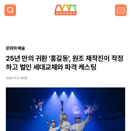
검
색
주
요
서
비
스
메
뉴
문화와 예술
펼
25년 만의 귀환 '홍길동', 원조 제작진이 작정
치
기
하고 벌인 세대교체와 파격 캐스팅
2025-11-17 18:50