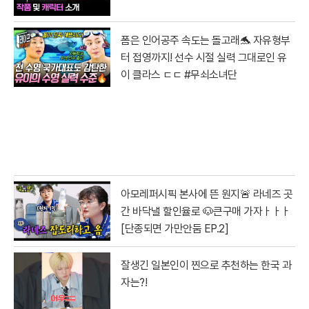
폼은 인어공주 속도는 돌고래🐬 자유형부
터 접영까지! 선수 시절 실력 그대로인 유
이 클라스 ㄷㄷ #무쇠소녀단
아모레퍼시픽 본사에 뜬 원지🚨 라네즈 곳
간 바닥낼 할인율로 🐶큰구매 가자ㅏㅏㅏ
[단종되면 가만안둠 EP.2]
잘생긴 일본인이 찐으로 추천하는 한국 과
자는?!