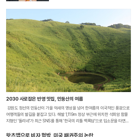
2030 사로잡은 반영 맛집, 민둥산의 여름
강원도 정선의 민둥산이 가을 억새의 명성을 넘어 한여름의 이국적인 풍광으로
여행객들의 발길을 붙잡고 있다. 해발 1,119m 정상 부근에 위치한 석회암 함몰
지형인 '돌리네'가 최근 SNS를 통해 '한국의 리틀 백록담'으로 입소문을 타면서
부터다. 석회암 지대의 갈라진 틈으로 빗물이 스며들어 형성된 이 물웅덩이는
왓츠앱으로 비자 협박, 미국 패권주의 논란