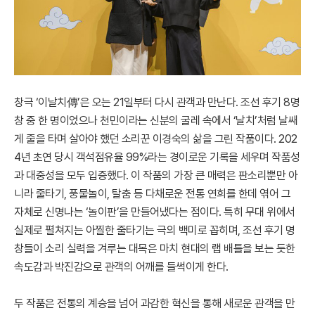
창극 ‘이날치傳’은 오는 21일부터 다시 관객과 만난다. 조선 후기 8명
창 중 한 명이었으나 천민이라는 신분의 굴레 속에서 ‘날치’처럼 날쌔
게 줄을 타며 살아야 했던 소리꾼 이경숙의 삶을 그린 작품이다. 202
4년 초연 당시 객석점유율 99%라는 경이로운 기록을 세우며 작품성
과 대중성을 모두 입증했다. 이 작품의 가장 큰 매력은 판소리뿐만 아
니라 줄타기, 풍물놀이, 탈춤 등 다채로운 전통 연희를 한데 엮어 그
자체로 신명나는 ‘놀이판’을 만들어냈다는 점이다. 특히 무대 위에서
실제로 펼쳐지는 아찔한 줄타기는 극의 백미로 꼽히며, 조선 후기 명
창들이 소리 실력을 겨루는 대목은 마치 현대의 랩 배틀을 보는 듯한
속도감과 박진감으로 관객의 어깨를 들썩이게 한다.
두 작품은 전통의 계승을 넘어 과감한 혁신을 통해 새로운 관객을 만