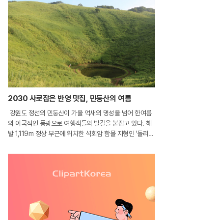
2030 사로잡은 반영 맛집, 민둥산의 여름
강원도 정선의 민둥산이 가을 억새의 명성을 넘어 한여름
의 이국적인 풍광으로 여행객들의 발길을 붙잡고 있다. 해
발 1,119m 정상 부근에 위치한 석회암 함몰 지형인 '돌리
네'가 최근 SNS를 통해 '한국의 리틀 백록담'으로 입소문을
타면서부터다. 석회암 지대의 갈라진 틈으로 빗물이 스며
들어 형성된 이 물웅덩이는