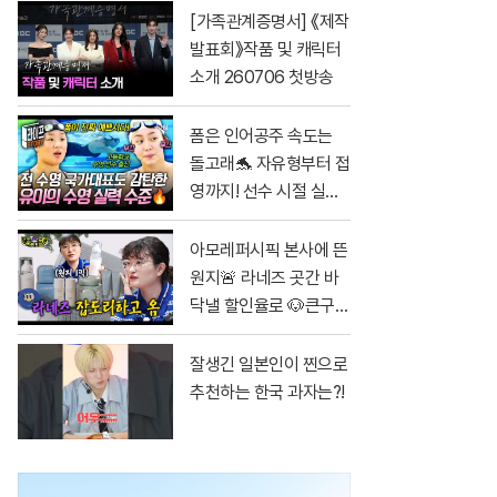
[가족관계증명서] 《제작
발표회》작품 및 캐릭터
소개 260706 첫방송
폼은 인어공주 속도는
돌고래🐬 자유형부터 접
영까지! 선수 시절 실력
그대로인 유이 클라스
ㄷㄷ #무쇠소녀단
아모레퍼시픽 본사에 뜬
원지🚨 라네즈 곳간 바
닥낼 할인율로 🐶큰구매
가자ㅏㅏㅏ [단종되면
가만안둠 EP.2]
잘생긴 일본인이 찐으로
추천하는 한국 과자는?!