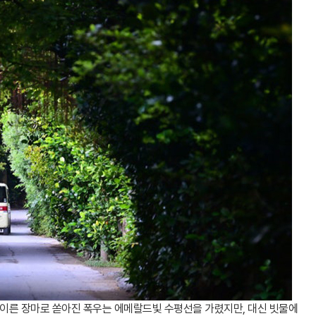
 이른 장마로 쏟아진 폭우는 에메랄드빛 수평선을 가렸지만, 대신 빗물에