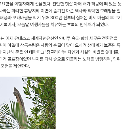
요함을 여행자에게 선물했다. 찬란한 햇살 아래 배가 허공에 떠 있는 듯
키나와는 화려한 휴양지의 이면에 숨겨진 아픈 역사와 척박한 모래땅을 일
 태풍과 모래바람을 막기 위해 300년 전부터 심어온 비세 마을의 후쿠기
 기록이자, 오늘날 여행자들을 치유하는 초록의 안식처가 되었다.
도는 이제 유네스코 세계자연유산인 얀바루 숲과 함께 새로운 전환점을
온 이 아열대 상록수림은 사람의 손길이 닿아 오히려 생태계가 보존된 독
 지난해 문을 연 테마파크 '정글리아'는 자연과 시설의 비율을 9대 1로
 과거 골프장이었던 부지를 다시 숲으로 되돌리는 노력을 병행하며, 인위
 모험을 제안한다.