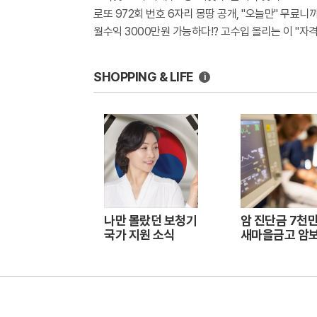
로또 972회 번호 6자리 몽땅 공개, "오늘만" 무료니
월수익 3000만원 가능하다!? 고수입 올리는 이 "자
SHOPPING & LIFE
i
나만 몰랐던 보청기
암 진단금 7천만
국가 지원 소식
새마을금고 암
출시