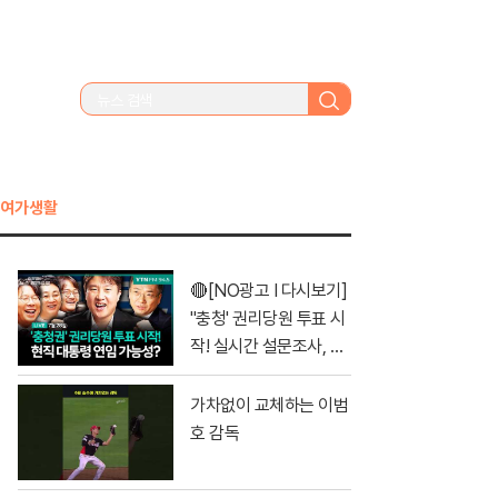
검
색
여가생활
🔴[NO광고 I 다시보기]
''충청' 권리당원 투표 시
작! 실시간 설문조사, 시
청자들이 선택한 당대표
1위는? I #이동형 #김민
가차없이 교체하는 이범
석 #정청래 #전당대회
호 감독