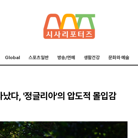
Global
스포츠일반
방송/연예
생활건강
문화와 예술
났다, '정글리아'의 압도적 몰입감