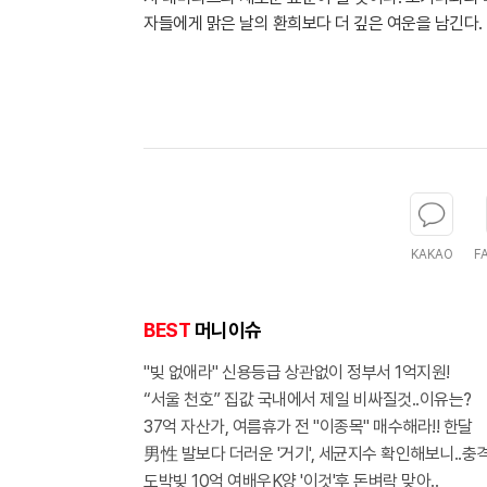
자들에게 맑은 날의 환희보다 더 깊은 여운을 남긴다.
KAKAO
F
BEST
머니이슈
"빚 없애라" 신용등급 상관없이 정부서 1억지원!
“서울 천호” 집값 국내에서 제일 비싸질것..이유는?
37억 자산가, 여름휴가 전 "이종목" 매수해라!! 한달
男性 발보다 더러운 '거기', 세균지수 확인해보니..충격
도박빚 10억 여배우K양 '이것'후 돈벼락 맞아..