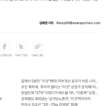
김재영 기자
Kimsy99@sisareporters.com
ACEBOOK
TWITTER
LINK URL
집에서 5분만 "이것"해라! 피부개선 효과가 바로 나타난다!!
코인 폭락에.. 투자자 몰리는 "이것" 상한가 포착해! 미리 투자.
한달만에 "37억" 터졌다?! 매수율 1위..."이종목" 당장사라!
!
공복혈당 300넘는 '심각당뇨환자', '이것'먹자마자
한의사 김오곤 "2주 -17kg 감량법" 화제!