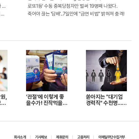
까 꼭 오늘 확인하세요.
로또1등' 수동 중복당첨자만 벌써 19명째 나왔다.
격증"에 몰리는 이유 알고보니…
죽어야 끊는 '담배'..7일만에 "금연 비법" 밝혀져 충격!
원,
'관절'에 이렇게 좋
쏟아지는 "대기업
보험
을수가! 진작먹을
경력직" 수천명...
걸 그랬어요!
중소기업은 이들 중
고르면 돼
회사소개
기사제보
제휴문의
고충처리
이메일무단수집거부